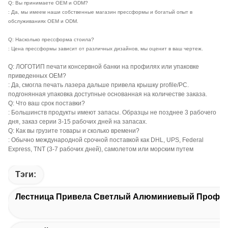
Q: Вы принимаете OEM и ODM?
: Да, мы имеем наши собственные магазин прессформы и богатый опыт в
обслуживаниях OEM и ODM.
Q: Насколько прессформа стоила?
: Цена прессформы зависит от различных дизайнов, мы оценит в ваш чертеж.
Q: ЛОГОТИП печати консервной банки на профилях или упаковке
приведенных OEM?
: Да, смогла печать лазера дальше привела крышку profile/PC.
подгонянная упаковка доступные основанная на количестве заказа.
Q: Что ваш срок поставки?
: Большинств продукты имеют запасы. Образцы не позднее 3 рабочего
дня, заказ серии 3-15 рабочих дней на запасах.
Q: Как вы грузите товары и сколько времени?
: Обычно международной срочной поставкой как DHL, UPS, Federal
Express, TNT (3-7 рабочих дней), самолетом или морским путем
Тэги:
Лестница Привела Светлый Алюминиевый Профи