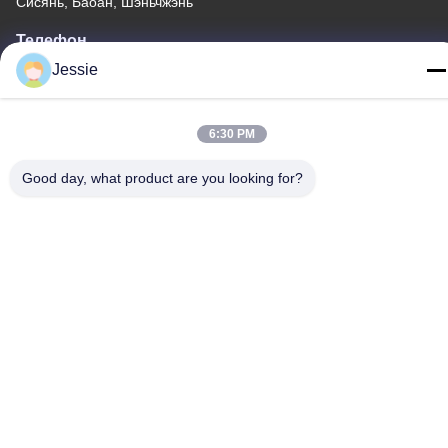
Сисянь, Баоан, Шэньчжэнь
Телефон
86-0755-22300563
Jessie
6:30 PM
Good day, what product are you looking for?
Китай Хорошее качество профиль приведенный алюминия
прокладки Доставщик. -2026 K&C LIGHTING TECHNOLOGY
LTD. Все права защищены.
Политика конфиденциальности
|
Карта сайта