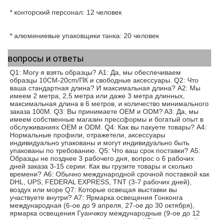
* 
конторский персонал: 12 человек
* 
алюминиевые упаковщики танка: 20 человек
вопросы и ответы
Q1: Могу я взять образцы? A1: Да, мы обеспечиваем 
образцы 10CM-20cm/ПК и свободные аксессуары. Q2: Что 
ваша стандартная длина? И максимальная длина? A2: Мы 
имеем 2 метра, 2,5 метра или даже 3 метра длинных, 
максимальная длина в 6 метров, и количество минимального 
заказа 100M. Q3: Вы принимаете OEM и ODM? A3: Да, мы 
имеем собственные магазин прессформы и богатый опыт в 
обслуживаниях OEM и ODM. Q4: Как вы пакуете товары? A4: 
Нормальные профили, отражетели, аксессуары 
индивидуально упакованы и могут индивидуально быть 
упакованы по требованию. Q5: Что ваш срок поставки? A5: 
Образцы не позднее 3 рабочего дня, вопрос о 6 рабочих 
дней заказа 3-15 серии: Как вы грузите товары и сколько 
времени? A6: Обычно международной срочной поставкой как 
DHL, UPS, FEDERAL EXPRESS, TNT (3-7 рабочих дней), 
воздух или море Q7: Которые освещая выставки вы 
участвуете внутри? A7: Ярмарка освещения Гонконга 
международная (6-ое до 9 апреля, 27-ое до 30 октября), 
ярмарка освещения Гуанчжоу международные (9-ое до 12 