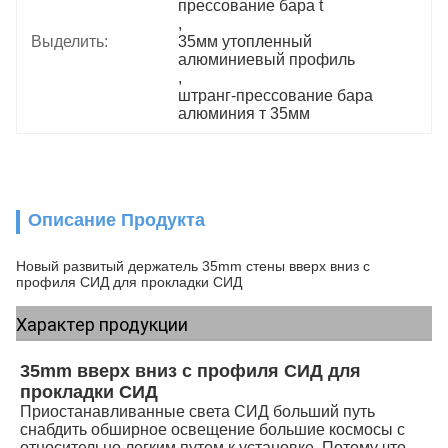
прессование бара t
, 
Выделить:
35мм утопленный 
алюминиевый профиль
, 
штранг-прессование бара 
алюминия т 35мм
Описание Продукта
Новый развитый держатель 35mm стены вверх вниз с
профиля СИД для прокладки СИД
Характер продукции
35mm вверх вниз с профиля СИД для 
прокладки СИД
Приостанавливанные света СИД больший путь 
снабдить обширное освещение большие космосы с 
относительно легким путем к установке. Потому что 