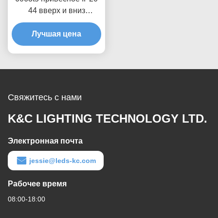
6063t5 привесное IP20
44 вверх и вниз
освещать профиль СИД
Лучшая цена
Свяжитесь с нами
K&C LIGHTING TECHNOLOGY LTD.
Электронная почта
jessie@leds-kc.com
Рабочее время