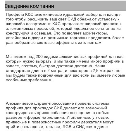
Введение компании
Профили K&C алюминиевые идеальный выбор для вас для 
того чтобы расширить ваш свет СИД обнажают установку к 
широкийа ассортимент. K&C предлагает широкий диапазон 
алюминиевых профилей, который идеальное сочетание из 
конструируя и освещая. Это позволяет архитекторы, 
дизайнеры в-двери и розничные торговцы предложить более 
разнообразные световые эффекты к их клиентам.
Мы имеем над 200 видами алюминиевых профилей для вас, 
который нужно выбрать, и мы также имеем много профили в 
запасе, поэтому, быстрая доставка доступна. Наша 
стандартная длина в 2 метра, и некоторое в 2,5 метрах, но 
мы будем также подгонянный для вас если вы имеете любые 
особенные требования.
Алюминиевое штранг-прессование привело системы 
профиля для прокладок СИД делает его возможный 
конструировать приспособления освещения в любых 
размере и форме на желании. Утопленные, угловые, 
привесные и поверхностные профили держателя могут 
прийти с холодным, теплым, RGB и СИД света дня с 