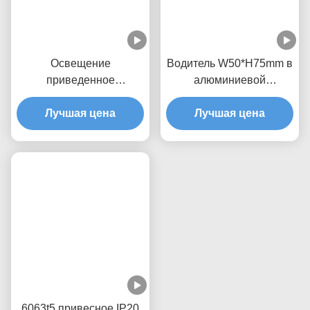
Освещение
Водитель W50*H75mm в
приведенное
алюминиевой
алюминиевого профиля
прокладке приведенной
привесное для вверх и
Лучшая цена
Profie для вверх и вниз
Лучшая цена
вниз освещать профиль
освещать
СИД