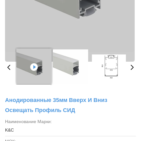
Анодированные 35мм Вверх И Вниз
Освещать Профиль СИД
Наименование Марки:
K&C