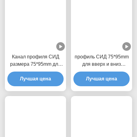
Канал профиля СИД
профиль СИД 75*95mm
размера 75*95mm для
для вверх и вниз
вверх и вниз освещать
освещать
Лучшая цена
анодированный сплав
Лучшая цена
6063