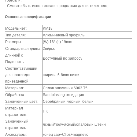
торговли;
- Смогите быть использовано продолжил для пятилетнего;
Основные спецификации
Модель нет:
KM18
Тип деталя:
Алюминиевый профиль
Размеры:
(W) 16* (h) 19mm
Стандартная длина:
2m/pcs
длинной с
Доступный по запросу
Подгонять:
Соответствующий
для прокладки
ширина 5-8mm ниже
приведенной:
Материал:
Сплав алюминия 6063 T5
Обработка:
Sandblasting оксидация
Законченный цвет:
Серебряный, черный, белый
Материал
ПК
отражетеля:
Законченный
ясный/полу-ясный/опаловый штейн
отражетель:
Аксессуары:
конец cap+Clips+magnetic