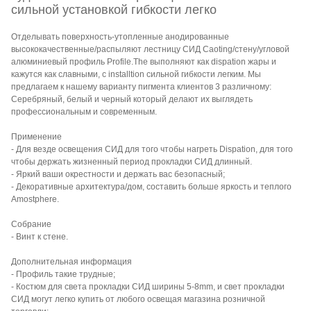
сильной установкой гибкости легко
Отделывать поверхность-утопленные анодированные
высококачественные/распыляют лестницу СИД Caoting/стену/угловой
алюминиевый профиль Profile.The выполняют как dispation жары и
кажутся как славными, с installtion сильной гибкости легким. Мы
предлагаем к нашему варианту пигмента клиентов 3 различному:
Серебряный, белый и черный который делают их выглядеть
профессиональным и современным.
Применение
- Для везде освещения СИД для того чтобы нагреть Dispation, для того
чтобы держать жизненный период прокладки СИД длинный.
- Яркий ваши окрестности и держать вас безопасный;
- Декоративные архитектура/дом, составить больше яркость и теплого
Amostphere.
Собрание
- Винт к стене.
Дополнительная информация
- Профиль такие трудные;
- Костюм для света прокладки СИД ширины 5-8mm, и свет прокладки
СИД могут легко купить от любого освещая магазина розничной