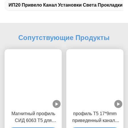
подгонянная упаковка доступные основанная на количестве заказа.
Q: Что ваш срок поставки?
: Большинств продукты имеют запасы. Образцы не позднее 3 рабочего
дня, заказ серии 3-15 рабочих дней на запасах.
Q: Как вы грузите товары и сколько времени?
: Обычно международной срочной поставкой как DHL, UPS, Federal
Express, TNT (3-7 рабочих дней), самолетом или морским путем
Тэги:
Магнитное Ип65 Привело Профиль
ИП20 Привело Светлый Алюминиевый Канал
ИП20 Привело Канал Установки Света Прокладки
Сопутствующие Продукты