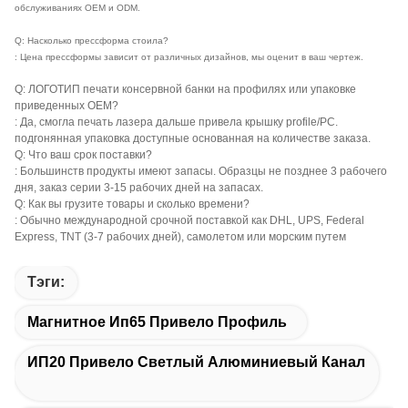
вопросы и ответы:
Q: Вы фабрика или торговая компания?
: Мы собственная личность - собственная фабрика, и можем снабдить
универсальное обслуживание для всего из наших клиентов, от
материала различные поверхностные покрытия, от технических
продаж к грузить и после-продажам. Для сохранения цены для
клиентов, контроль качество и время выполнения, обеспечивают самые
лучшие обслуживания.
Q: Вы принимаете OEM и ODM?
: Да, мы имеем наши собственные магазин прессформы и богатый опыт в
обслуживаниях OEM и ODM.
Q: Насколько прессформа стоила?
: Цена прессформы зависит от различных дизайнов, мы оценит в ваш чертеж.
Q: ЛОГОТИП печати консервной банки на профилях или упаковке
приведенных OEM?
: Да, смогла печать лазера дальше привела крышку profile/PC.