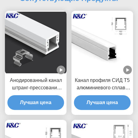
Анодированный канал
Канал профиля СИД T5
штранг-прессования
алюминиевого сплава
профиля небольшой
6063 с крышкой
прокладки СИД
Лучшая цена
отражетеля ПК
Лучшая цена
алюминиевый