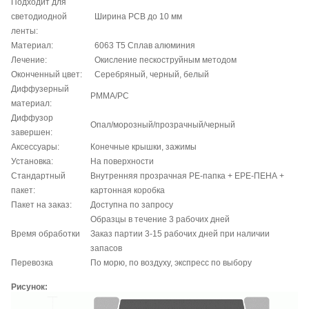
Подходит для
светодиодной
Ширина PCB до 10 мм
ленты:
Материал:
6063 T5 Сплав алюминия
Лечение:
Окисление пескоструйным методом
Оконченный цвет:
Серебряный, черный, белый
Диффузерный
PMMA/PC
материал:
Диффузор
Опал/морозный/прозрачный/черный
завершен:
Аксессуары:
Конечные крышки, зажимы
Установка:
На поверхности
Стандартный
Внутренняя прозрачная PE-папка + EPE-ПЕНА +
пакет:
картонная коробка
Пакет на заказ:
Доступна по запросу
Образцы в течение 3 рабочих дней
Время обработки
Заказ партии 3-15 рабочих дней при наличии
запасов
Перевозка
По морю, по воздуху, экспресс по выбору
Рисунок: