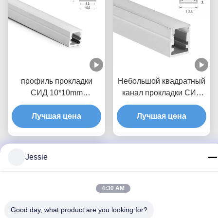
профиль прокладки
Небольшой квадратный
СИД 10*10mm
канал прокладки СИД
алюминиевый с
потолочного освещения
крышкой отражетеля ПК
Лучшая цена
10*13mm с отражетелем
Лучшая цена
PMMA
Jessie
4:30 AM
Good day, what product are you looking for?