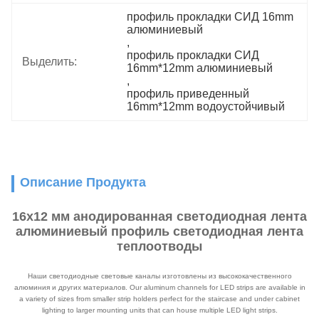
профиль прокладки СИД 16mm 
алюминиевый
, 
профиль прокладки СИД 
Выделить:
16mm*12mm алюминиевый
, 
профиль приведенный 
16mm*12mm водоустойчивый
Описание Продукта
16x12 мм анодированная светодиодная лента
алюминиевый профиль светодиодная лента
теплоотводы
Наши светодиодные световые каналы изготовлены из высококачественного
алюминия и других материалов. Our aluminum channels for LED strips are available in
a variety of sizes from smaller strip holders perfect for the staircase and under cabinet
lighting to larger mounting units that can house multiple LED light strips.