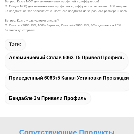
Вопрос: Каков MOQ для алюминиевых профилей и диффузеров?
О: Общий MOQ для алюминиевых профилей и диффузеров составляет 100 метров
на предмет, но это зависит от конкретного предмета из-за разного размера и веса.
Вопрос: Какие у вас условия оплаты?
О: Оплата <2000USD, 100% Заранее, Оплата>=2000USD, 30% депозита и 70%
баланса до отправки.
Тэги:
Алюминиевый Сплав 6063 Т5 Привел Профиль
Приведенный 6063т5 Канал Установки Прокладки
Бендабле 3м Привели Профиль
Сопутствующие Продукты