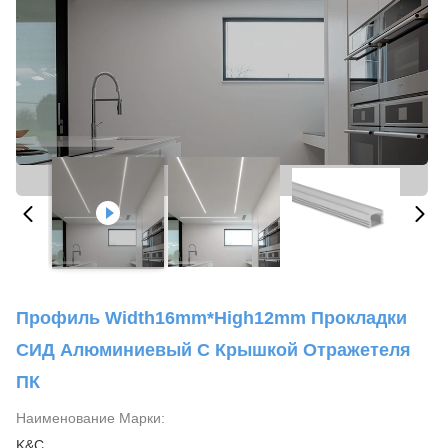
Профиль Width16mm*High12mm Прокладки
СИД Алюминиевый С Крышкой Отражетеля
ПК
Наименование Марки:
K&C