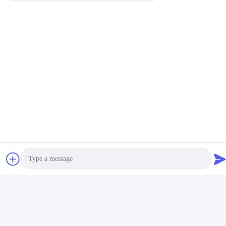
Канал снабжения
жилищем штранг-
прессования профиля
прокладки СИД 6063 T5
Лучшая цена
алюминиевый
Свяжитесь с нами
K&C LIGHTING TECHNOLOGY LTD.
Электронная почта
jessie@leds-kc.com
Photo