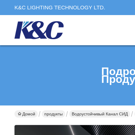
K&C LIGHTING TECHNOLOGY LTD.
Подро
Проду
Домой
продукты
Водоустойчивый Канал СИД