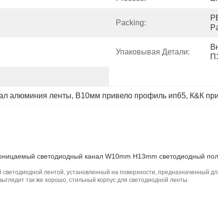
PE
Packing:
P
В
Упаковывая Детали:
П
ал алюминия ленты
, 
В10мм привело профиль ип65
, 
К&К пр
оницаемый светодиодный канал W10mm H13mm светодиодный пол
 светодиодной лентой, установленный на поверхности, предназначенный дл
ыглядит так же хорошо, стильный корпус для светодиодной ленты.