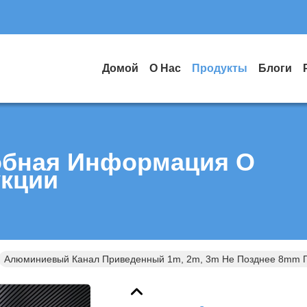
Домой
О Нас
Продукты
Блоги
бная Информация О
кции
Алюминиевый Канал Приведенный 1m, 2m, 3m Не Позднее 8mm П