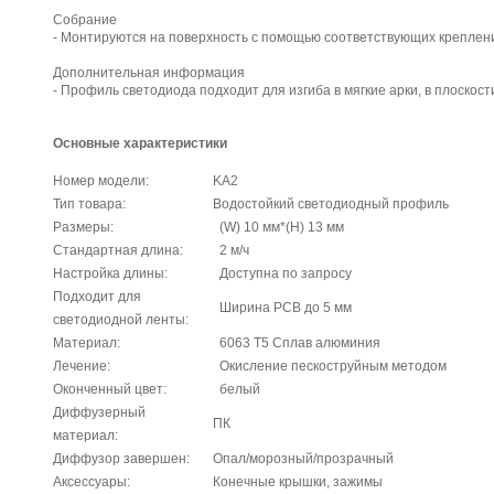
Собрание
- Монтируются на поверхность с помощью соответствующих креплен
Дополнительная информация
- Профиль светодиода подходит для изгиба в мягкие арки, в плоскос
Основные характеристики
Номер модели:
KA2
Тип товара:
Водостойкий светодиодный профиль
Размеры:
(W) 10 мм*(H) 13 мм
Стандартная длина:
2 м/ч
Настройка длины:
Доступна по запросу
Подходит для
Ширина PCB до 5 мм
светодиодной ленты:
Материал:
6063 T5 Сплав алюминия
Лечение:
Окисление пескоструйным методом
Оконченный цвет:
белый
Диффузерный
ПК
материал:
Диффузор завершен:
Опал/морозный/прозрачный
Аксессуары:
Конечные крышки, зажимы