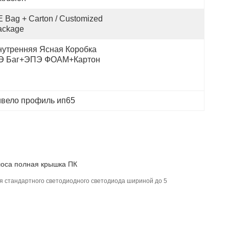
 Bag + Carton / Customized 
ackage
нутренняя Ясная Коробка 
Э Баг+ЭПЭ ФОАМ+Картон
ивело профиль ип65
оса полная крышка ПК
я стандартного светодиодного светодиода шириной до 5