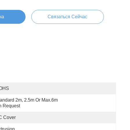
на
Связаться Сейчас
OHS
andard 2m, 2.5m Or Max.6m 
n Request
C Cover
trusion