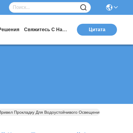
Решения
Свяжитесь С Нами
Цитата
ривел Прокладку Для Водоустойчивого Освещения