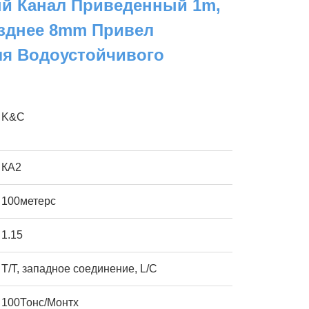
 Канал Приведенный 1m,
озднее 8mm Привел
ля Водоустойчивого
K&C
КА2
100метерс
1.15
T/T, западное соединение, L/C
100Тонс/Монтх