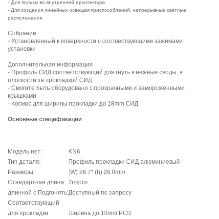
-
Для пользы во внутренней архитектуре.
- Для создания линейных освещая приспособлений, непрерывные светлые
расположения.
Собрание
- Установленный к поверхности с соотвествующими зажимами
установки
Дополнительная информация
- Профиль СИД соответствующий для гнуть в нежные своды, в
плоскости за прокладкой СИД
- Смогите быть оборудовано с прозрачными и замороженными
крышками
- Космос для ширины прокладки до 18mm СИД
Основные спецификации
Модель нет:
KN6
Тип деталя:
Профиль прокладки СИД алюминиевый
Размеры:
(W) 26.7* (h) 26.0mm
Стандартная длина:
2m/pcs
длинной с Подгонять:
Доступный по запросу
Соответствующий
для прокладки
Ширина до 18mm PCB