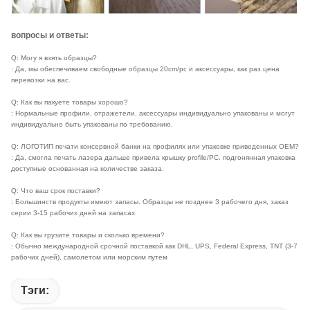
вопросы и ответы:
Q: Могу я взять образцы?
: Да, мы обеспечиваем свободные образцы 20cm/pc и аксессуары, как раз цена
перевозки на вас.
Q: Как вы пакуете товары хорошо?
: Нормальные профили, отражетели, аксессуары индивидуально упакованы и могут
индивидуально быть упакованы по требованию.
Q: ЛОГОТИП печати консервной банки на профилях или упаковке приведенных OEM?
: Да, смогла печать лазера дальше привела крышку profile/PC. подгонянная упаковка
доступные основанная на количестве заказа.
Q: Что ваш срок поставки?
: Большинств продукты имеют запасы. Образцы не позднее 3 рабочего дня, заказ
серии 3-15 рабочих дней на запасах.
Q: Как вы грузите товары и сколько времени?
: Обычно международной срочной поставкой как DHL, UPS, Federal Express, TNT (3-7
рабочих дней), самолетом или морским путем
Тэги: