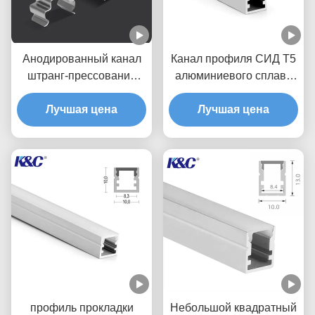
Анодированный канал
Канал профиля СИД T5
штранг-прессования
алюминиевого сплава
профиля небольшой
6063 с крышкой
прокладки СИД
Лучшая цена
отражетеля ПК
Лучшая цена
алюминиевый
профиль прокладки
Небольшой квадратный