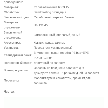
приведенной:
Материал:
Сплав алюминия 6063 T5
Обработка:
Sandblasting оксидация
Законченный цвет:
Серебряный, черный, белый
Материал
ПК, PMMA
отражетеля:
Законченный
Замороженный, опаловый, ясный
отражетель:
Аксессуары:
Крышки конца, зажимы
Установка:
Поверхност-установленный
Внутренняя ясная коробка PE bag+EPE
Стандартный пакет:
FOAM+Carton
Подгонянный пакет:
Доступный по запросу
Образцы не позднее 3 рабочего дня
Время регуляции
Дозируйте заказ 3-15 рабочих дней на запасах
Морским путем, самолетом, срочным для
Пересылка
варианта
Чертеж: