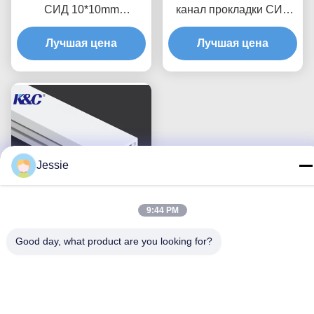
СИД 10*10mm
канал прокладки СИД
алюминиевый с
потолочного освещения
крышкой отражетеля ПК
Лучшая цена
10*13mm с отражетелем
Лучшая цена
PMMA
Jessie
9:44 PM
Канал снабжения
Good day, what product are you looking for?
жилищем штранг-
прессования профиля
прокладки СИД 6063 T5
Лучшая цена
алюминиевый