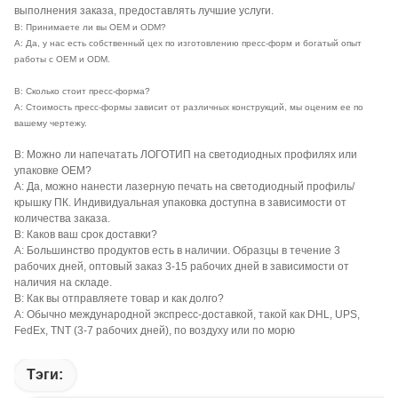
выполнения заказа, предоставлять лучшие услуги.
В: Принимаете ли вы OEM и ODM?
A: Да, у нас есть собственный цех по изготовлению пресс-форм и богатый опыт
работы с OEM и ODM.
В: Сколько стоит пресс-форма?
A: Стоимость пресс-формы зависит от различных конструкций, мы оценим ее по
вашему чертежу.
В: Можно ли напечатать ЛОГОТИП на светодиодных профилях или
упаковке OEM?
A: Да, можно нанести лазерную печать на светодиодный профиль/
крышку ПК. Индивидуальная упаковка доступна в зависимости от
количества заказа.
В: Каков ваш срок доставки?
A: Большинство продуктов есть в наличии. Образцы в течение 3
рабочих дней, оптовый заказ 3-15 рабочих дней в зависимости от
наличия на складе.
В: Как вы отправляете товар и как долго?
A: Обычно международной экспресс-доставкой, такой как DHL, UPS,
FedEx, TNT (3-7 рабочих дней), по воздуху или по морю
Тэги: