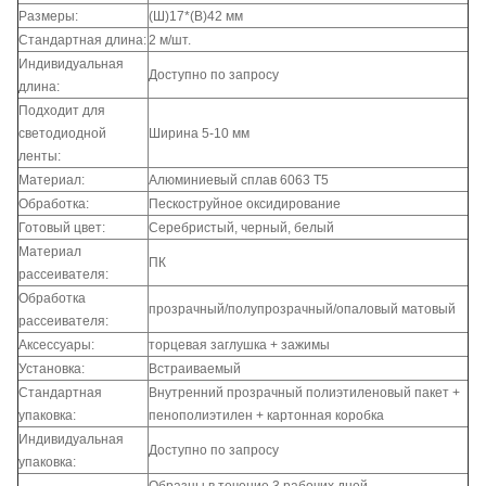
Размеры:
(Ш)17*(В)42 мм
Стандартная длина:
2 м/шт.
Индивидуальная
Доступно по запросу
длина:
Подходит для
светодиодной
Ширина 5-10 мм
ленты:
Материал:
Алюминиевый сплав 6063 T5
Обработка:
Пескоструйное оксидирование
Готовый цвет:
Серебристый, черный, белый
Материал
ПК
рассеивателя:
Обработка
прозрачный/полупрозрачный/опаловый матовый
рассеивателя:
Аксессуары:
торцевая заглушка + зажимы
Установка:
Встраиваемый
Стандартная
Внутренний прозрачный полиэтиленовый пакет +
упаковка:
пенополиэтилен + картонная коробка
Индивидуальная
Доступно по запросу
упаковка: