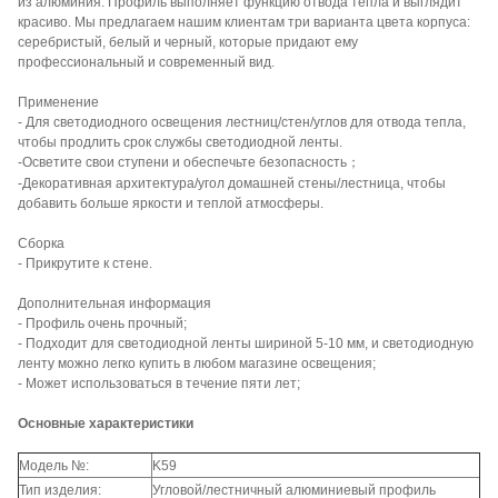
из алюминия. Профиль выполняет функцию отвода тепла и выглядит
красиво. Мы предлагаем нашим клиентам три варианта цвета корпуса:
серебристый, белый и черный, которые придают ему
профессиональный и современный вид.
Применение
- Для светодиодного освещения лестниц/стен/углов для отвода тепла,
чтобы продлить срок службы светодиодной ленты.
-Осветите свои ступени и обеспечьте безопасность；
-Декоративная архитектура/угол домашней стены/лестница, чтобы
добавить больше яркости и теплой атмосферы.
Сборка
- Прикрутите к стене.
Дополнительная информация
- Профиль очень прочный;
- Подходит для светодиодной ленты шириной 5-10 мм, и светодиодную
ленту можно легко купить в любом магазине освещения;
- Может использоваться в течение пяти лет;
Основные характеристики
Модель №:
K59
Тип изделия:
Угловой/лестничный алюминиевый профиль