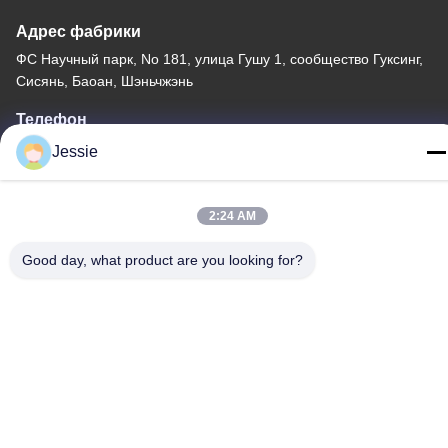
Адрес фабрики
ФС Научный парк, No 181, улица Гушу 1, сообщество Гуксинг,
Сисянь, Баоан, Шэньчжэнь
Телефон
86-0755-22300563
Jessie
2:24 AM
Good day, what product are you looking for?
Китай Хорошее качество профиль приведенный алюминия
прокладки Доставщик. -2026 K&C LIGHTING TECHNOLOGY
LTD. Все права защищены.
Политика конфиденциальности
|
Карта сайта