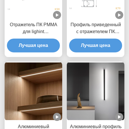
Отражетель ПК PMMA
Профиль приведенный
для lighint
с отражетелем ПК
алюминиевого профиля
привел алюминиевый
стены СИД 30D
Лучшая цена
канал для освещения
Лучшая цена
линейного
стены СИД
Алюминиевый
Алюминиевый профиль