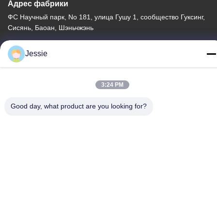
Адрес фабрики
ФС Научный парк, No 181, улица Гушу 1, сообщество Гуксинг,
Сисянь, Баоан, Шэньчжэнь
Телефон
Jessie
86-0755-22300563
3:24 PM
Good day, what product are you looking for?
Китай Хорошее качество профиль приведенный алюминия
прокладки Доставщик. -2026 K&C LIGHTING TECHNOLOGY
LTD. Все права защищены.
Политика конфиденциальности
|
Карта сайта