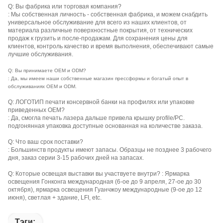
Q: Вы фабрика или торговая компания?
: Мы собственная личность - собственная фабрика, и можем снабдить
универсальное обслуживание для всего из наших клиентов, от
материала различные поверхностные покрытия, от технических
продаж к грузить и после-продажам. Для сохранения цены для
клиентов, контроль качество и время выполнения, обеспечивают самые
лучшие обслуживания.
Q: Вы принимаете OEM и ODM?
: Да, мы имеем наши собственные магазин прессформы и богатый опыт в
обслуживаниях OEM и ODM.
Q: ЛОГОТИП печати консервной банки на профилях или упаковке
приведенных OEM?
: Да, смогла печать лазера дальше привела крышку profile/PC.
подгонянная упаковка доступные основанная на количестве заказа.
Q: Что ваш срок поставки?
: Большинств продукты имеют запасы. Образцы не позднее 3 рабочего
дня, заказ серии 3-15 рабочих дней на запасах.
Q: Которые освещая выставки вы участвуете внутри? : Ярмарка 
освещения Гонконга международная (6-ое до 9 апреля, 27-ое до 30 
октября), ярмарка освещения Гуанчжоу международные (9-ое до 12 
июня), светлая + здание, LFI, etc.
Тэги: