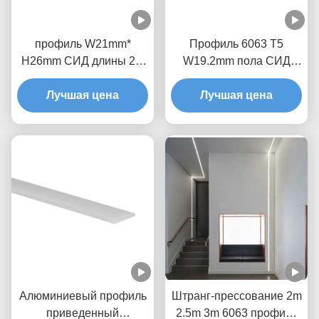
профиль W21mm*
Профиль 6063 T5
H26mm СИД длины 2M
W19.2mm пола СИД
подземный внутри
алюминиевого сплава
прокладка СИД 10mm
Лучшая цена
Лучшая цена
жилой 8mm
для света пола
Алюминиевый профиль
Штранг-прессование 2m
приведенный
2.5m 3m 6063 профиль