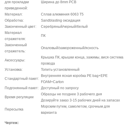
для прокладки
Ширина до 8mm PCB
приведенной:
Материал:
Сплав алюминия 6063 T5
Обработка:
Sandblasting оксидация
Законченный цвет:
Серебряный/черный/
белый
Материал
ПК
отражетеля:
Законченный
Опаловый/замороженный/ясность
отражетель:
Крышка ПК, крышки конца, зажимы, вися система
Аксессуары:
провода
Установка:
Топить-установленный
Внутренняя ясная коробка PE bag+EPE
Стандартный пакет:
FOAM+Carton
Подгонянный пакет:
Доступный по запросу
Образцы не позднее 3 рабочего дня
Время регуляции
Дозируйте заказ 3-15 рабочих дней на запасах
Морским путем, самолетом, срочным для
Пересылка
варианта
Чертеж: