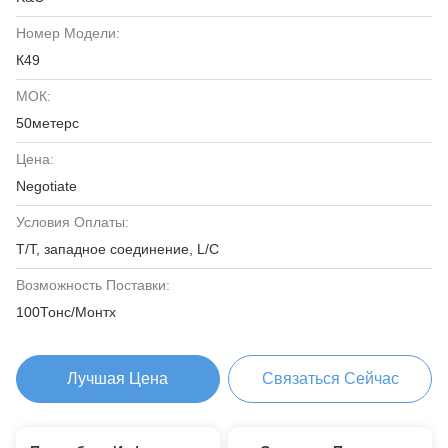
Номер Модели:
К49
МОК:
50метерс
Цена:
Negotiate
Условия Оплаты:
T/T, западное соединение, L/C
Возможность Поставки:
100Тонс/Монтх
Лучшая Цена
Связаться Сейчас