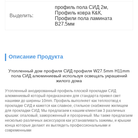
профиль пола СИД 2м
, 
Профиль ковра К&К
, 
Выделить:
Профили пола ламината 
В27.5мм
Описание Продукта
Утопленный дом профиля СИД профиля W27.5mm H11mm
пола СИД алюминиевый используя освещать украшений
жилого дома
Утопленный анодированный профиль плоской прокладки СИД
алюминиевый который предназначен для стандарта привел свет
нашивки до ширины 10mm. Профиль выполняет как теплоотвод к
прокладке СИД и кажется как славное, стильное снабжение жилищем
для прокладки СИД. Мы предлагаем к нашим клиентам 3 различных
крышки: опаловый, замороженный и прозрачный. Мы также предлагаем
несколько различных аксессуаров как устанавливать зажимы, и крышки
конца которые делают их выглядеть профессиональными и
современными