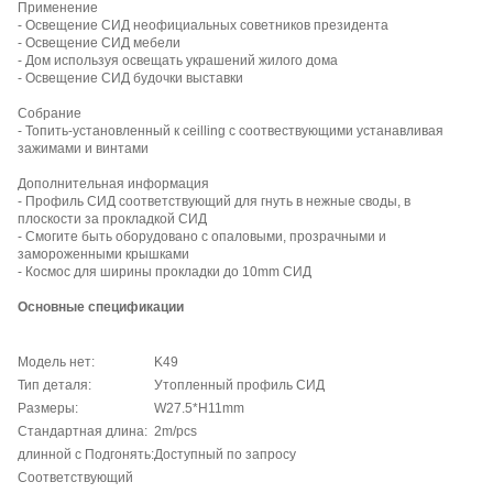
Применение
- Освещение СИД неофициальных советников президента
- Освещение СИД мебели
- Дом используя освещать украшений жилого дома
- Освещение СИД будочки выставки
Собрание
- Топить-установленный к ceilling с соотвествующими устанавливая
зажимами и винтами
Дополнительная информация
- Профиль СИД соответствующий для гнуть в нежные своды, в
плоскости за прокладкой СИД
- Смогите быть оборудовано с опаловыми, прозрачными и
замороженными крышками
- Космос для ширины прокладки до 10mm СИД
Основные спецификации
Модель нет:
K49
Тип деталя:
Утопленный профиль СИД
Размеры:
W27.5*H11mm
Стандартная длина:
2m/pcs
длинной с Подгонять:
Доступный по запросу
Соответствующий