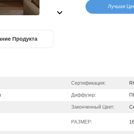
Лучшая Це
ние Продукта
Сертификация:
R
я
Диффузер:
П
Законченный Цвет:
С
РАЗМЕР:
1