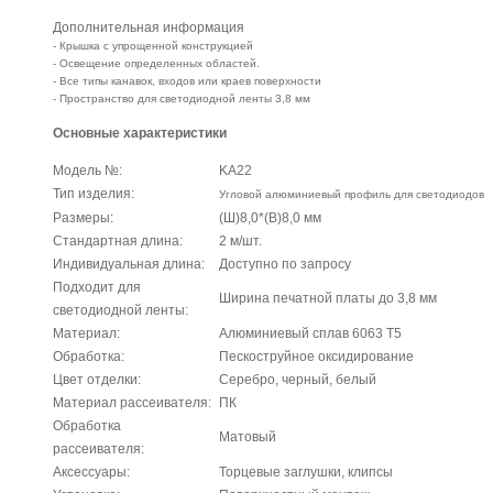
Дополнительная информация
- Крышка с упрощенной конструкцией
- Освещение определенных областей.
- Все типы канавок, входов или краев поверхности
- Пространство для светодиодной ленты 3,8 мм
Основные характеристики
Модель №:
KA22
Тип изделия:
Угловой алюминиевый профиль для светодиодов
Размеры:
(Ш)8,0*(В)8,0 мм
Стандартная длина:
2 м/шт.
Индивидуальная длина:
Доступно по запросу
Подходит для
Ширина печатной платы до 3,8 мм
светодиодной ленты:
Материал:
Алюминиевый сплав 6063 T5
Обработка:
Пескоструйное оксидирование
Цвет отделки:
Серебро, черный, белый
Материал рассеивателя:
ПК
Обработка
Матовый
рассеивателя:
Аксессуары:
Торцевые заглушки, клипсы