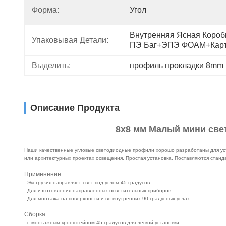
Форма:
Угол
Внутренняя Ясная Коробк
Упаковывая Детали:
ПЭ Баг+ЭПЭ ФОАМ+Кар
Выделить:
профиль прокладки 8mm
Описание Продукта
8x8 мм Малый мини све
Наши качественные угловые светодиодные профили хорошо разработаны для уст
или архитектурных проектах освещения. Простая установка. Поставляются станд
Применение
- Экструзия направляет свет под углом 45 градусов
- Для изготовления направленных осветительных приборов
- Для монтажа на поверхности и во внутренних 90-градусных углах
Сборка
- с монтажным кронштейном 45 градусов для легкой установки