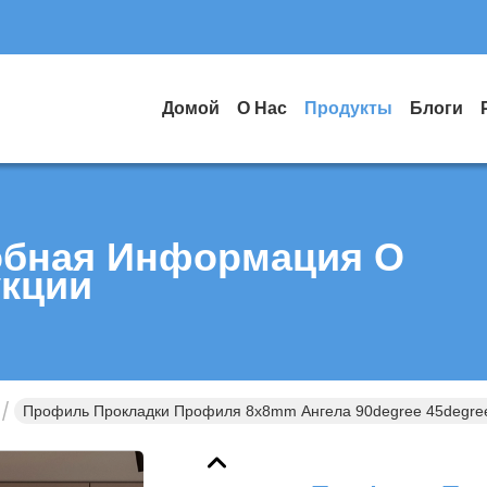
Домой
О Нас
Продукты
Блоги
бная Информация О
кции
Профиль Прокладки Профиля 8x8mm Ангела 90degree 45degre