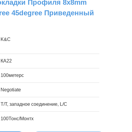
окладки Профиля 8x8mm
ree 45degree Приведенный
K&C
КА22
100метерс
Negotiate
T/T, западное соединение, L/C
100Тонс/Монтх