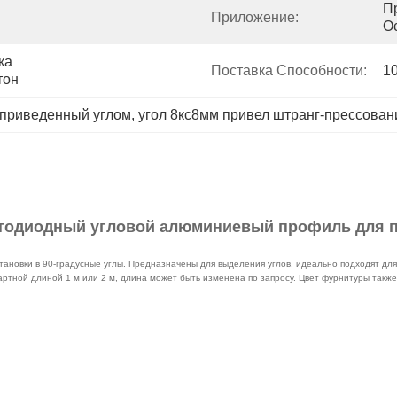
П
Приложение:
О
а 
Поставка Способности:
1
тон
 приведенный углом
, 
угол 8кс8мм привел штранг-прессован
тодиодный угловой алюминиевый профиль для 
ановки в 90-градусные углы. Предназначены для выделения углов, идеально подходят дл
артной длиной 1 м или 2 м, длина может быть изменена по запросу. Цвет фурнитуры такж