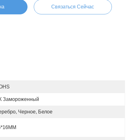
на
Связаться Сейчас
OHS
К Замороженный
еребро, Черное, Белое
6*16MM