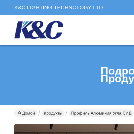
K&C LIGHTING TECHNOLOGY LTD.
Подро
Проду
Домой
продукты
Профиль Алюминия Угла СИД