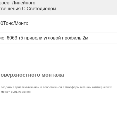
роект Линейного 
свещения С Светодиодом
00Тонс/Монтх
ие
, 
6063 т5 привели угловой профиль 2м
поверхностного монтажа
я создания привлекательной и современной атмосферы в ваших коммерческих
е может быть изменен.