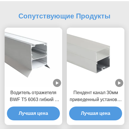
Сопутствующие Продукты
Водитель отражетеля
Пендент канал 30мм
BWF T5 6063 гибкий в
приведенный установки
профиле СИД
прокладки ИП20/44
алюминиевом
Лучшая цена
Лучшая цена