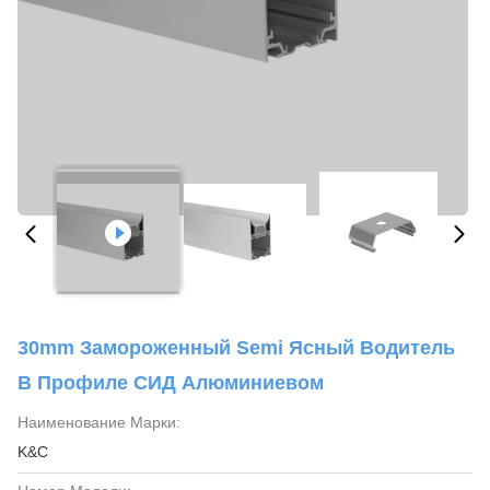
30mm Замороженный Semi Ясный Водитель
В Профиле СИД Алюминиевом
Наименование Марки:
K&C