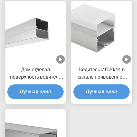
Дом отделал
Водитель ИП20/44 в
поверхность водитель
канале приведенном
20мм в профиле
алюминия света
алюминия СИД
Лучшая цена
Лучшая цена
прокладки