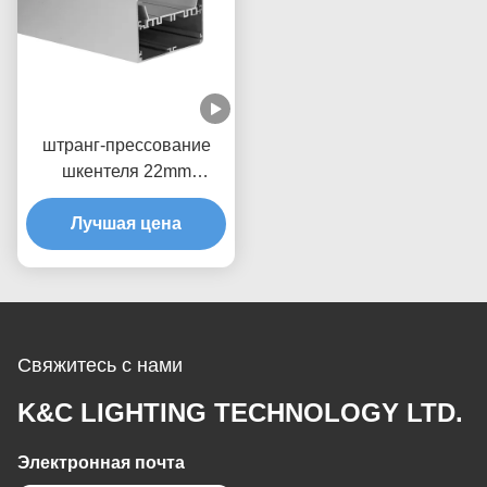
штранг-прессование
шкентеля 22mm
алюминиевое для
Лучшая цена
освещения
приведенного
прокладки
Свяжитесь с нами
K&C LIGHTING TECHNOLOGY LTD.
Электронная почта