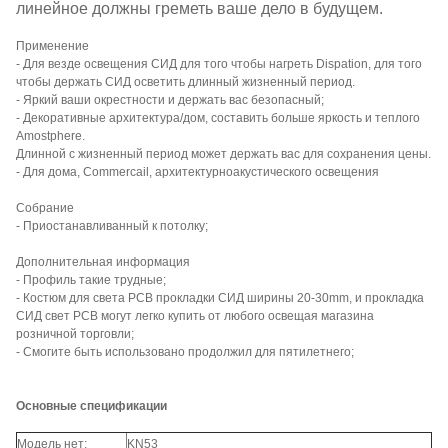
линейное должны греметь ваше дело в будущем.
Применение
- Для везде освещения СИД для того чтобы нагреть Dispation, для того
чтобы держать СИД осветить длинный жизненный период.
- Яркий ваши окрестности и держать вас безопасный;
- Декоративные архитектура/дом, составить больше яркость и теплого
Amostphere.
Длинной с жизненный период может держать вас для сохранения цены.
- Для дома, Commercail, архитектурноакустического освещения
Собрание
- Приостанавливанный к потолку;
Дополнительная информация
- Профиль такие трудные;
- Костюм для света PCB прокладки СИД ширины 20-30mm, и прокладка
СИД свет PCB могут легко купить от любого освещая магазина
розничной торговли;
- Смогите быть использовано продолжил для пятилетнего;
Основные спецификации
Модель нет:
KN53