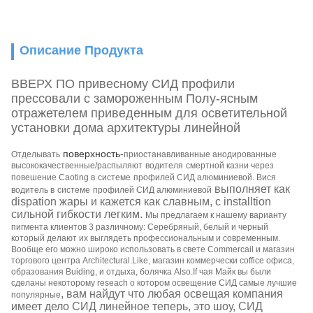
Описание Продукта
ВВЕРХ ПО привесному СИД профили
прессовали с замороженным Полу-ясным
отражетелем приведенным для осветительной
установки дома архитектуры линейной
поверхность-
Отделывать
приостанавливанные анодированные
высококачественные/распыляют
водителя
смертной казни через
повешение
Caoting в
системе
профилей СИД
алюминиевой.
Вися
выполняет как
водитель в
системе
профилей СИД
алюминиевой
dispation жары и кажется как славным, с installtion
сильной гибкости легким.
Мы предлагаем к нашему варианту
пигмента клиентов 3 различному: Серебряный, белый и черный
который делают их выглядеть профессиональным и современным.
Вообще его можно широко использовать в свете Commercail и магазин
торгового центра Architectural.Like, магазин коммерчески coffice офиса,
образования Buiding, и отдыха, болячка Also.If чая Майк вы были
сделаны некоторому reseach о котором освещение СИД самые лучшие
, вам найдут что любая освещая компания
популярные
имеет дело СИД линейное теперь, это шоу, СИД