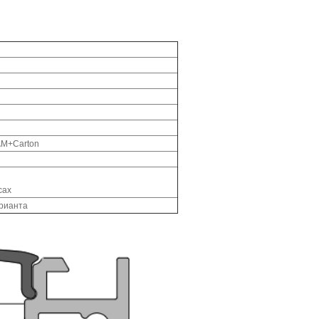
AM+Carton
сах
арианта