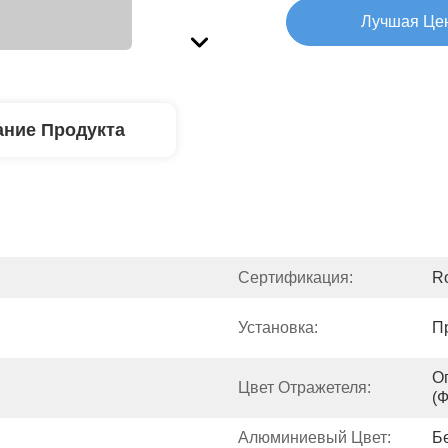
Лучшая Це
ние Продукта
Сертификация:
R
Установка:
П
О
Цвет Отражетеля:
(
Алюминиевый Цвет:
Б