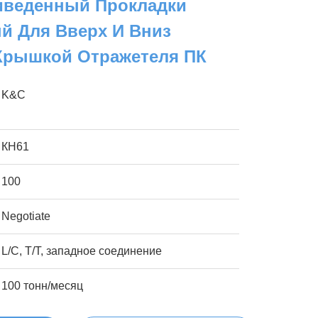
веденный Прокладки
 Для Вверх И Вниз
Крышкой Отражетеля ПК
K&C
КН61
100
Negotiate
L/C, T/T, западное соединение
100 тонн/месяц