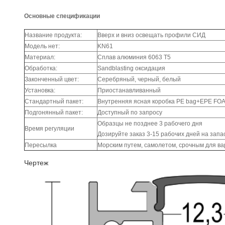
Основные спецификации
Название продукта:
Вверх и вниз освещать профили СИД
Модель нет:
KN61
Материал:
Сплав алюминия 6063 T5
Обработка:
Sandblasting оксидация
Законченный цвет:
Серебряный, черный, белый
Установка:
Приостанавливанный
Стандартный пакет:
Внутренняя ясная коробка PE bag+EPE FO
Подгонянный пакет:
Доступный по запросу
Образцы не позднее 3 рабочего дня
Время регуляции
Дозируйте заказ 3-15 рабочих дней на запа
Пересылка
Морским путем, самолетом, срочным для в
Чертеж