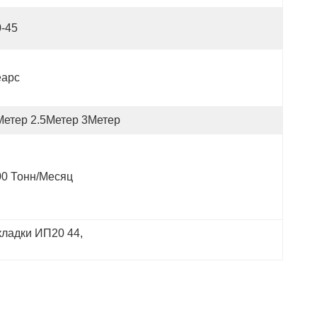
0-45
еарс
Метер 2.5Метер 3Метер
00 Тонн/месяц
ладки ИП20 44
, 