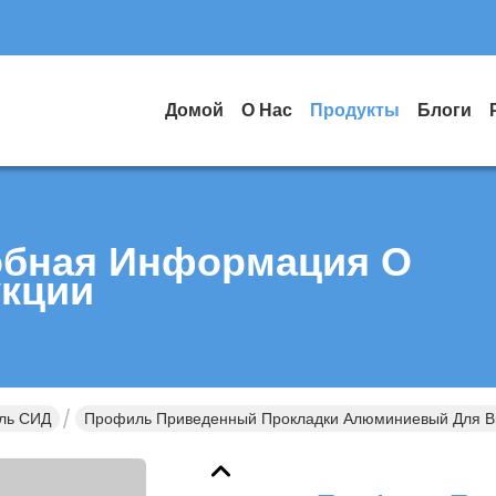
Домой
О Нас
Продукты
Блоги
бная Информация О
кции
ль СИД
Профиль Приведенный Прокладки Алюминиевый Для Вв