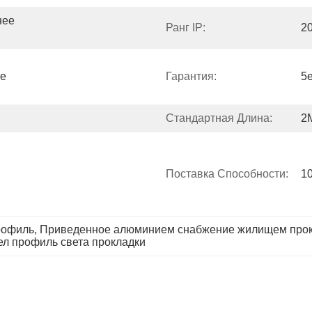
ее 
Ранг IP:
2
е 
Гарантия:
5
Стандартная Длина:
2
Поставка Способности:
1
рофиль
, 
Приведенное алюминием снабжение жилищем прок
л профиль света прокладки