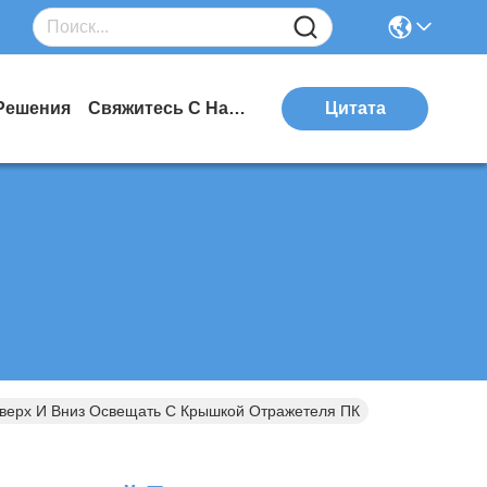
Решения
Свяжитесь С Нами
Цитата
ерх И Вниз Освещать С Крышкой Отражетеля ПК