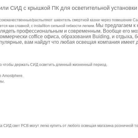
фили СИД с крышкой ПК для осветительной установки
сококачественные/распыляют
шкентель
смертной казни через повешение
Cao
Мы предлагаем к 
тся как славной, с installtion сильной гибкости легким.
глядеть профессиональным и современным. Вообще его мож
 коммерчески coffice офиса, образования Buiding, и отдыха,
опулярные
, вам найдут что любая освещая компания имеет 
того чтобы держать СИД осветить длинный жизненный период.
о Amostphere.
ны.
 СИД свет PCB могут легко купить от любого освещая магазина розничной то