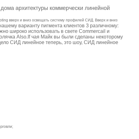
 дома архитектуры коммерчески линейной
ting вверх и вниз освещать
систему
профилей
СИД.
Вверх и вниз
нашему варианту пигмента клиентов 3 различному:
но широко использовать в свете Commercail и
 болячка Also.If чая Майк вы были сделаны некоторому
дело СИД линейное теперь, это шоу, СИД линейное
рговли;