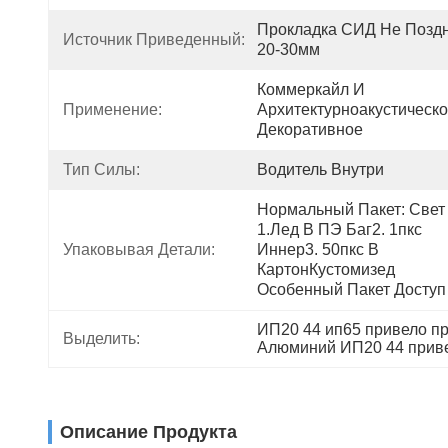
Прокладка СИД Не Поздн
Источник Приведенный:
20-30мм
Коммеркайл И 
Применение:
Архитектурноакустическо
Декоративное
Тип Силы:
Водитель Внутри
Нормальный Пакет: Свет 
1.лед В ПЭ Баг2. 1пкс 
Упаковывая Детали:
Иннер3. 50пкс В 
КартонКустомизед 
Особенный Пакет Доступ
ИП20 44 ип65 привело п
Выделить:
Алюминий ИП20 44 приве
Описание Продукта