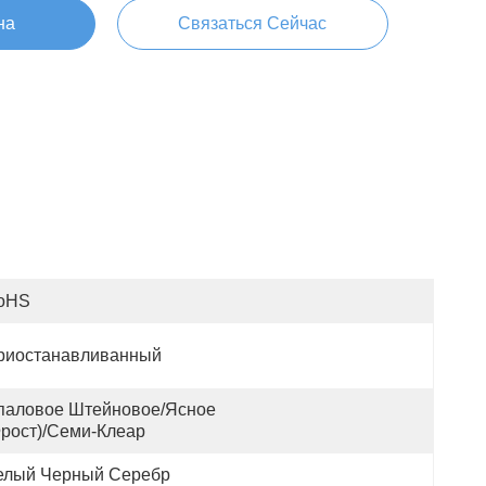
на
Связаться Сейчас
oHS
риостанавливанный
паловое Штейновое/ясное 
Фрост)/Семи-Клеар
елый Черный Серебр