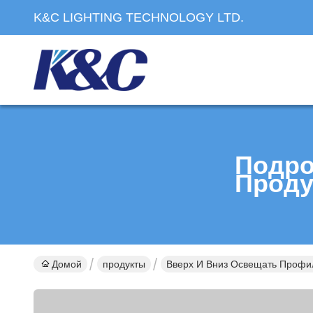
K&C LIGHTING TECHNOLOGY LTD.
Подро
Проду
Домой
продукты
Вверх И Вниз Освещать Профи