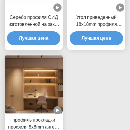
Серебр профиля СИД
Угол приведенный
изготовленной на заказ
18x18mm профиля
длины 1m 2m 3m
прокладки
угловой алюминиевый
Лучшая цена
алюминиевый 90 СИД
Лучшая цена
утопил
градусов профиля угла
алюминиевого
профиль прокладки
профиля 8x8mm ангела