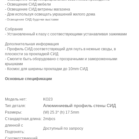
- Освещение СИД мебели
- Освещение СИД витрины магазина
- Дом используя освещать украшений жилого дома
- Освещение СИД будочки выставки
Собрание
- Установленный к пазу с соотвествующими устанавливая зажимами
Дополнительная информация
- Профиль СИД соответствующий для гнуть в нежные своды, в
плоскости за прокладкой СИД
- Смогите быть оборудовано с прозрачными и замороженными
крышками
- Космос для ширины прокладки до 10mm СИД
Основные спецификации
Модель нет:
KO23
Алюминиевый профиль стены СИД
Тип деталя:
Размеры:
(W) 25.3* (h) 17.5mm
Стандартная длина:
2m/pcs
длинной с
Доступный по запросу
Подгонять:
Соответствующий