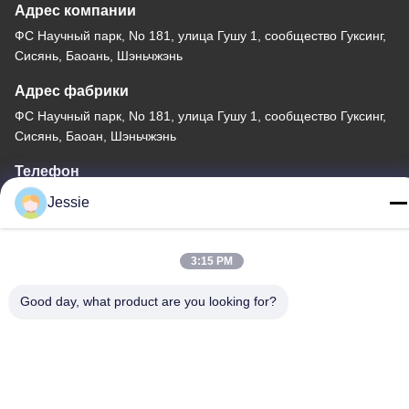
Адрес компании
ФС Научный парк, No 181, улица Гушу 1, сообщество Гуксинг,
Сисянь, Баоань, Шэньчжэнь
Адрес фабрики
ФС Научный парк, No 181, улица Гушу 1, сообщество Гуксинг,
Сисянь, Баоан, Шэньчжэнь
Телефон
86-0755-22300563
Jessie
3:15 PM
Good day, what product are you looking for?
Китай Хорошее качество профиль приведенный алюминия
прокладки Доставщик. -2026 K&C LIGHTING TECHNOLOGY
LTD. Все права защищены.
Политика конфиденциальности
|
Карта сайта