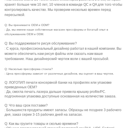
хранят больше чем 10 лет, 10 членов в команде QC и QA для того чтобы
контролировать качество. Мы проверим несколько времен перед
пересылкой.
Q: Вы принимаете OEM и ODM?
: Да, мы имеем наши собственные магазин прессформы и богатый опыт в
обслуживаниях OEM и ODM.
Q: Вы поддерживаете рисуя обслуживание?
: С курса, профессиональный дизайнер работал в нашей компании. Вы
можете обеспечить нам рисуя файлы или сказать нам ваше
требование. Наш дизайнерский чертеж воли с вашей просьбой.
Q: Насколько прессформа стоила?
: Цена прессформы зависит от различных дизайнов, мы оценит в ваш чертеж.
Q: ЛОГОТИП печати консервной банки на профилях или упаковке
приведенных OEM?
: Да, смогла печать лазера дальше привела крышку profile/PC.
подгонянная упаковка доступные основанная на количестве заказа.
Q: Что ваш срок поставки?
: Большинств продукты имеют запасы. Образцы не позднее 3 рабочего
дня, заказ серии 3-15 рабочих дней на запасах.
Q: Как вы грузите товары и сколько времени?