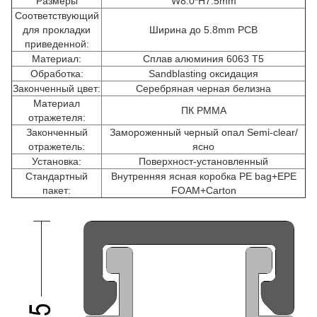
Размеры
W8.0*H7.5mm
Соответствующий
для прокладки
Ширина до 5.8mm PCB
приведенной:
Материал:
Сплав алюминия 6063 T5
Обработка:
Sandblasting оксидация
Законченный цвет:
Серебряная черная белизна
Материал
ПК PMMA
отражетеля:
Законченный
Замороженный черный опал Semi-clear/
отражетель:
ясно
Установка:
Поверхност-установленный
Стандартный
Внутренняя ясная коробка PE bag+EPE
пакет:
FOAM+Carton