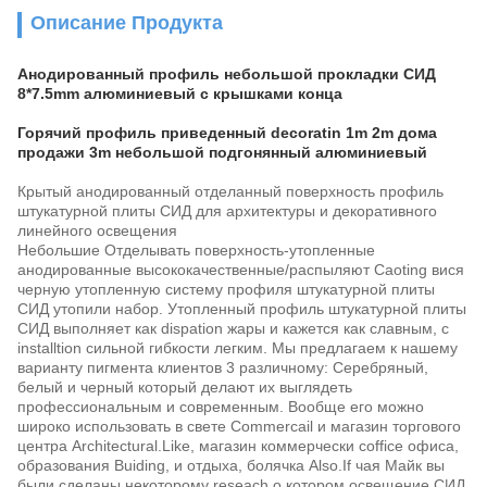
Описание Продукта
Анодированный профиль небольшой прокладки СИД
8*7.5mm алюминиевый с крышками конца
Горячий профиль приведенный decoratin 1m 2m дома
продажи 3m небольшой подгонянный алюминиевый
Крытый анодированный отделанный поверхность профиль
штукатурной плиты СИД для архитектуры и декоративного
линейного освещения
Небольшие Отделывать поверхность-утопленные
анодированные высококачественные/распыляют Caoting вися
черную утопленную систему профиля штукатурной плиты
СИД утопили набор. Утопленный профиль штукатурной плиты
СИД выполняет как dispation жары и кажется как славным, с
installtion сильной гибкости легким. Мы предлагаем к нашему
варианту пигмента клиентов 3 различному: Серебряный,
белый и черный который делают их выглядеть
профессиональным и современным. Вообще его можно
широко использовать в свете Commercail и магазин торгового
центра Architectural.Like, магазин коммерчески coffice офиса,
образования Buiding, и отдыха, болячка Also.If чая Майк вы
были сделаны некоторому reseach о котором освещение СИД