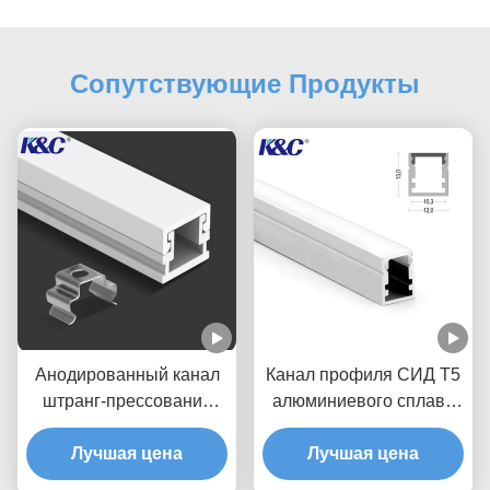
Сопутствующие Продукты
Анодированный канал
Канал профиля СИД T5
штранг-прессования
алюминиевого сплава
профиля небольшой
6063 с крышкой
прокладки СИД
Лучшая цена
отражетеля ПК
Лучшая цена
алюминиевый