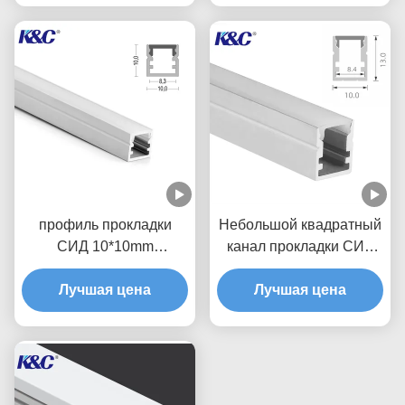
профиль прокладки
Небольшой квадратный
СИД 10*10mm
канал прокладки СИД
алюминиевый с
потолочного освещения
крышкой отражетеля ПК
Лучшая цена
10*13mm с отражетелем
Лучшая цена
PMMA